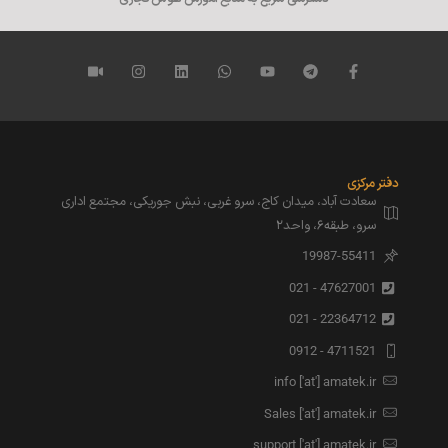
دفتر مرکزی
سعادت آباد، میدان کاج، سرو غربی، نبش جوریکی، مجتمع اداری
سرو، طبقه۶، واحد۲
19987-55411
47627001 - 021
22364712 - 021
4711521 - 0912
info ['at'] amatek.ir
Sales ['at'] amatek.ir
support ['at'] amatek.ir